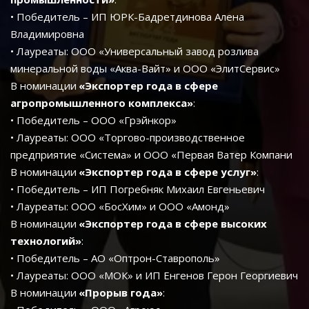
• Победитель – ИП ЮРК-Бадретдинова Алена 
Владимировна
• Лауреаты: ООО «Универсальный завод розлива 
минеральной воды «Аква-Вайт» и ООО «ЭлитСервис»
В номинации 
«Экспортер года в сфере 
агропромышленного комплекса»
:
• Победитель – ООО «Грэйнкор»
• Лауреаты: ООО «Торгово-производственное 
предприятие «Система» и ООО «Первая Ватер Компани
В номинации 
«Экспортер года в сфере услуг»
:
• Победитель – ИП Погребняк Михаил Евгеньевич
• Лауреаты: ООО «БосХим» и ООО «Амонд»
В номинации 
«Экспортер года в сфере высоких 
технологий»
:
• Победитель – АО «Оптрон-Ставрополь»
• Лауреаты: ООО «МОК» и ИП Енгенов Герон Георгиевич
В номинации 
«Прорыв года»
: